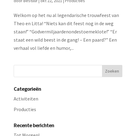
door
Bestuur
|
okt 22, 2021
|
Producties
Welkom op het nu al legendarische trouwfeest van
Theo en Litta! “Niets kan dit feest nog in de weg
staan!” “Godvermiljaardenondestoemeklote!” “Er
staat een wild beest in de gang! – Een paard?” Een
verhaal vol liefde en humor,...
Categorieën
Activiteiten
Producties
Recente berichten
Tot Morgen!