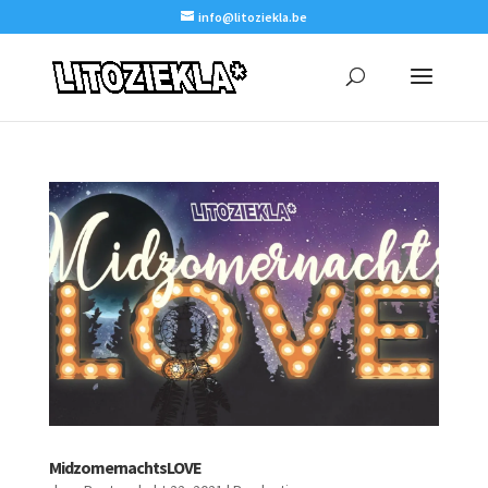
info@litoziekla.be
MidzomernachtsLOVE