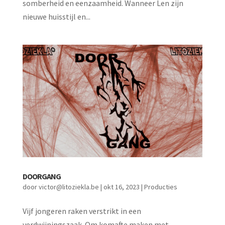
somberheid en eenzaamheid. Wanneer Len zijn
nieuwe huisstijl en...
DOORGANG
door
victor@litoziekla.be
|
okt 16, 2023
|
Producties
Vijf jongeren raken verstrikt in een
verdwijningszaak. Om komafte maken met