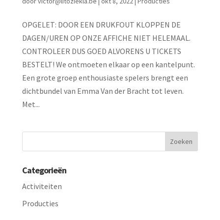
door
victor@litoziekla.be
|
okt 8, 2022
|
Producties
OPGELET: DOOR EEN DRUKFOUT KLOPPEN DE
DAGEN/UREN OP ONZE AFFICHE NIET HELEMAAL.
CONTROLEER DUS GOED ALVORENS U TICKETS
BESTELT! We ontmoeten elkaar op een kantelpunt.
Een grote groep enthousiaste spelers brengt een
dichtbundel van Emma Van der Bracht tot leven.
Met...
Categorieën
Activiteiten
Producties