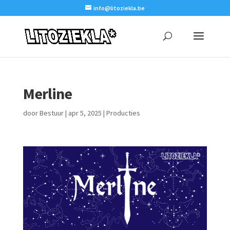
info@litoziekla.be
Merline
door
Bestuur
|
apr 5, 2025
|
Producties