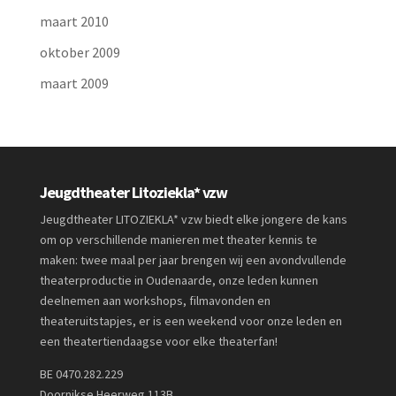
maart 2010
oktober 2009
maart 2009
Jeugdtheater Litoziekla* vzw
Jeugdtheater LITOZIEKLA* vzw biedt elke jongere de kans
om op verschillende manieren met theater kennis te
maken: twee maal per jaar brengen wij een avondvullende
theaterproductie in Oudenaarde, onze leden kunnen
deelnemen aan workshops, filmavonden en
theateruitstapjes, er is een weekend voor onze leden en
een theatertiendaagse voor elke theaterfan!
BE 0470.282.229
Doornikse Heerweg 113B