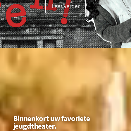
Lees verder
Videospeler
Binnenkort uw favoriete
jeugdtheater.