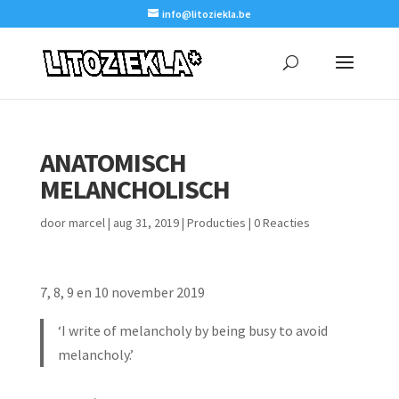
info@litoziekla.be
ANATOMISCH
MELANCHOLISCH
door
marcel
|
aug 31, 2019
|
Producties
|
0 Reacties
7, 8, 9 en 10 november 2019
‘I write of melancholy by being busy to avoid
melancholy.’