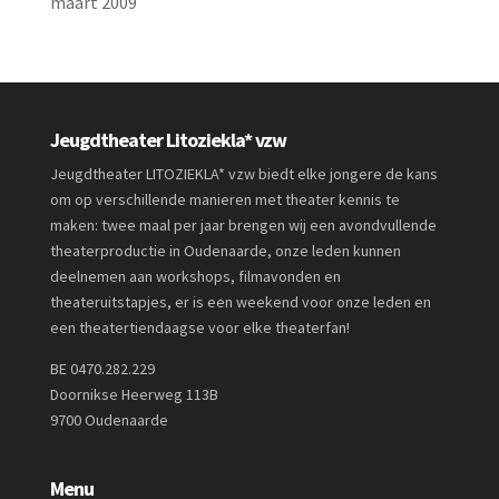
maart 2009
Jeugdtheater Litoziekla* vzw
Jeugdtheater LITOZIEKLA* vzw biedt elke jongere de kans
om op verschillende manieren met theater kennis te
maken: twee maal per jaar brengen wij een avondvullende
theaterproductie in Oudenaarde, onze leden kunnen
deelnemen aan workshops, filmavonden en
theateruitstapjes, er is een weekend voor onze leden en
een theatertiendaagse voor elke theaterfan!
BE 0470.282.229
Doornikse Heerweg 113B
9700 Oudenaarde
Menu